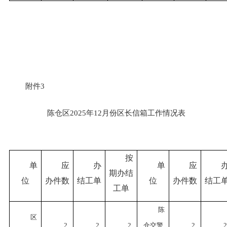
附件
3
陈仓区
2025年12月份区长信箱工作情况表
按
单
应
办
单
应
期办结
位
办件数
结工单
位
办件数
结工
工单
陈
区
2
2
2
仓交警
2
2