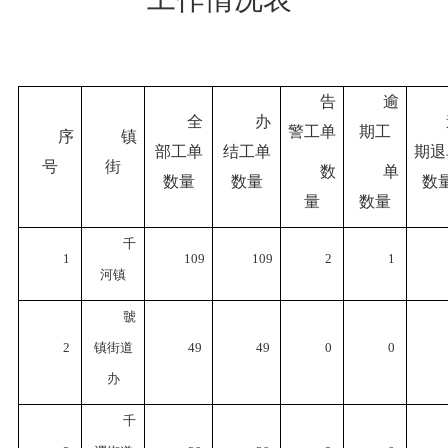
告
逾
全
办
警工单
期工
序
镇
部工单
结工单
期退
号
街
数
单
数量
数量
数
量
数量
千
1
109
109
2
1
河镇
虢
2
镇街道
49
49
0
0
办
千