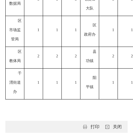
数据局
大队
区
区
市场监
1
1
1
1
1
政府办
管局
区
县
2
2
2
2
2
教体局
功镇
千
阳
渭街道
1
1
1
1
1
平镇
办
打印
关闭