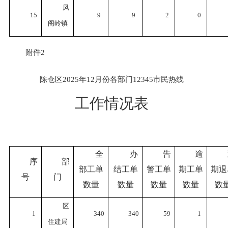
凤
15
9
9
2
0
阁岭镇
附件
2
陈仓区
2025年12月份各部门12345市民热线
工作情况表
全
办
告
逾
序
部
部工单
结工单
警工单
期工单
期退
号
门
数量
数量
数量
数量
数
区
1
340
340
59
1
住建局