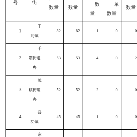
号
街
数
单
数量
数量
数量
量
数量
千
1
82
82
1
0
0
河镇
千
2
渭街道
53
53
4
0
2
办
虢
3
镇街道
52
52
2
0
0
办
县
4
45
45
1
0
0
功镇
东