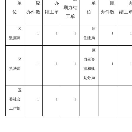
单
应
办
单
应
期办结
位
办件数
结工单
位
办件数
结工
工单
区
区
1
1
1
1
1
数据局
住建局
区
区
自然资
1
1
1
1
1
执法局
源和规
划
分
局
区
委社会
1
1
1
工作部