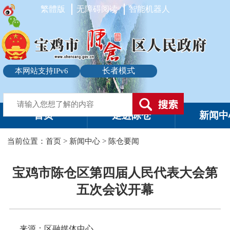
繁體版
无障碍阅读
智能机器人
长者模式
本网站支持IPv6
首页
走进陈仓
新闻中
当前位置：
首页
>
新闻中心
>
陈仓要闻
宝鸡市陈仓区第四届人民代表大会第
五次会议开幕
来源：区融媒体中心