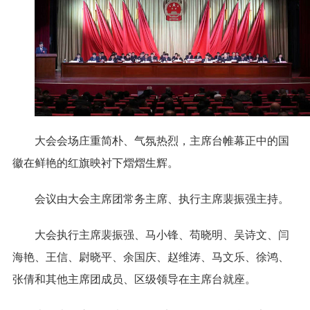
大会会场庄重简朴、气氛热烈，主席台帷幕正中的国
徽在鲜艳的红旗映衬下熠熠生辉。
会议由大会主席团常务主席、执行主席裴振强主持。
大会执行主席裴振强、马小锋、苟晓明、吴诗文、闫
海艳、王信、尉晓平、余国庆、赵维涛、马文乐、徐鸿、
张倩和其他主席团成员、区级领导在主席台就座。