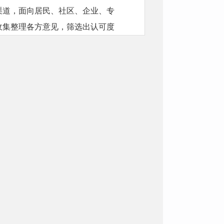
渠道，面向居民、社区、企业、专
收集整理各方意见，筛选出认可度
进行了全面的摸排统计，经调查统
牌道路7条；路牌缺失和损坏17处，
通局，后配合市交通局按照统一标
，方便居民识别和使用。
指示牌上内容显示往东直行为陆港
设置的一处交通路标指示牌上内容
中路西边路南侧设置的一处交通路
虢镇大道东段）。