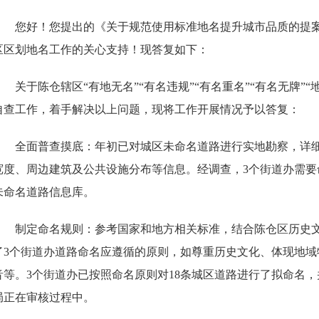
您好！您提出的《关于规范使用标准地名提升城市品质的提案
区区划地名工作的关心支持！现答复如下：
关于陈仓辖区“有地无名”“有名违规”“有名重名”“有名无牌”
自查工作，着手解决以上问题，现将工作开展情况予以答复：
全面普查摸底：年初已对城区未命名道路进行实地勘察，详
宽度、周边建筑及公共设施分布等信息。经调查，3个街道办需要
未命名道路信息库。
制定命名规则：参考国家和地方相关标准，结合陈仓区历史
了3个街道办道路命名应遵循的原则，如尊重历史文化、体现地域
音等。3个街道办已按照命名原则对18条城区道路进行了拟命名
局正在审核过程中。