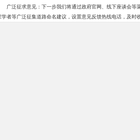
广泛征求意见：下一步我们将通过政府官网、线下座谈会等
家学者等广泛征集道路命名建议，设置意见反馈热线电话，及时
高、富有内涵的命名方案。
道路标识设置：我们已对区内已命名城区道路路牌设置情况
计陈仓区已命名城区道路64条，其中设立路牌的57条，未设立路
计划将无路牌、路牌损坏和新命名道路情况上报市民政局、市交
准制作并安装道路指示牌、路名牌，确保标识清晰、醒目、耐用
关于您反馈的交通指示牌错误的问题：
1．陈仓区虢镇大道在虢磻路西边路南侧设置的一处交通路标
大道（未将陆港大道变更为港务大道）；在陈仓中路东边路北侧
显示往西直行为南环路（未将南环路变更为虢镇大道）；在陈仓
标指示牌上内容显示往东直行为陆港大道（未将陆港大道变更为